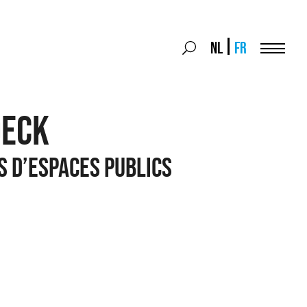
Search
NL
FR
Search
for:
Menu
OECK
S D’ESPACES PUBLICS