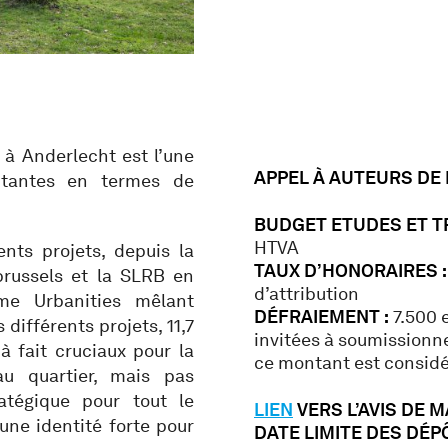
 à Anderlecht est l’une
APPEL À AUTEURS DE
ctantes en termes de
BUDGET ETUDES ET T
HTVA
nts projets, depuis la
TAUX D’HONORAIRES :
brussels et la SLRB en
d’attribution
me Urbanities mêlant
DÉFRAIEMENT :
7.500 
 différents projets, 11,7
invitées à soumissionner
à fait cruciaux pour la
ce montant est consid
u quartier, mais pas
atégique pour tout le
LIEN
VERS L’AVIS DE 
une identité forte pour
DATE LIMITE DES DÉPÔ