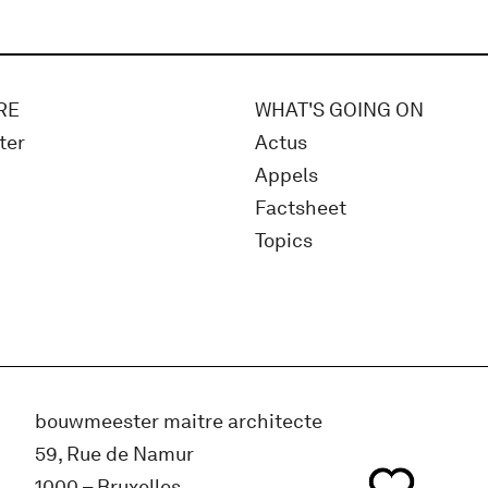
RE
WHAT'S GOING ON
ter
Actus
Appels
Factsheet
Topics
bouwmeester maitre architecte
59, Rue de Namur
1000 – Bruxelles