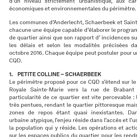
d’un niveau strictement urbanistique, aux cara
économiques et environnementales du périmètre.
Les communes d’Anderlecht, Schaerbeek et Saint
chacune une équipe capable d’élaborer le progra
de quartier ainsi que son rapport d’ incidences s
les délais et selon les modalités précisées d
octobre 2016. Chaque équipe peut postuler pour un
CQD.
1. PETITE COLLINE – SCHAERBEEK
Le périmètre proposé pour ce CQD s’étend sur le 
Royale Sainte-Marie vers la rue de Brabant 
particularité de ce quartier est vite percevable : 
très pentues, rendant le quartier pittoresque mais
zones de repos étant quasi inexistantes. Dan
urbaine atypique, l’enjeu réside dans l’accès et l’
la population qui y réside. Les opérations et act
sur les espaces publics du quartier pour les rend