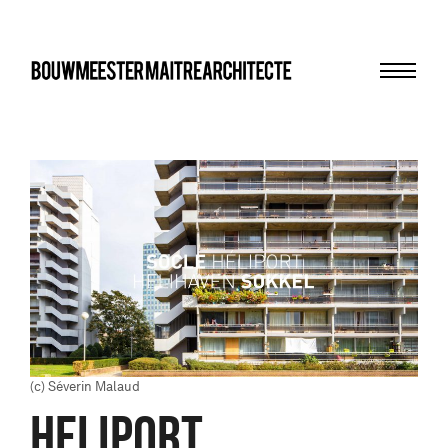
Menu
bma
(c) Séverin Malaud
HELIPORT