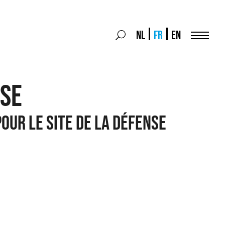
Search
NL
FR
EN
Search
for:
Menu
NSE
POUR LE SITE DE LA DÉFENSE