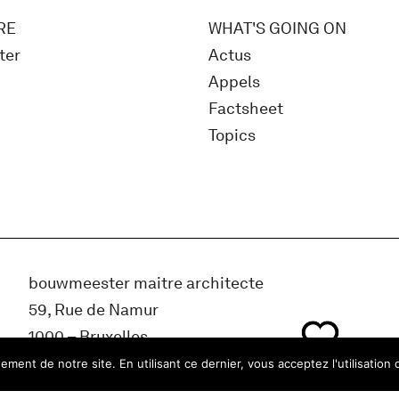
RE
WHAT'S GOING ON
ter
Actus
Appels
Factsheet
Topics
bouwmeester maitre architecte
59, Rue de Namur
1000 – Bruxelles
Belgique
ment de notre site. En utilisant ce dernier, vous acceptez l'utilisation 