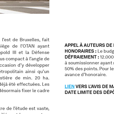
l’est de Bruxelles, fait
APPEL À AUTEURS DE
 siège de l’OTAN ayant
HONORAIRES :
Le budge
old III et la Défense
DÉFRAIEMENT :
12.000 
lus compact à l’angle de
à soumissionner ayant 
 occasion d’y développer
50% des points. Pour l
ropolitain ainsi qu’un
avance d’honoraire.
stière de min. 20 ha.
éjà été effectuées. Les
LIEN
VERS L’AVIS DE 
désormais fixer le cadre
DATE LIMITE DES DÉPÔ
tre de l’étude est vaste,