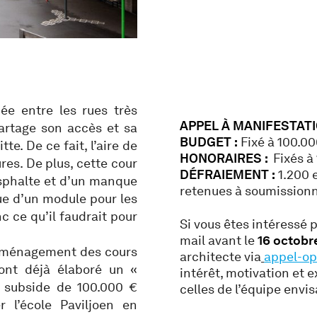
ée entre les rues très
APPEL À MANIFESTATI
artage son accès et sa
BUDGET :
Fixé à 100.0
te. De ce fait, l’aire de
HONORAIRES :
Fixés à
res. De plus, cette cour
DÉFRAIEMENT :
1.200 
sphalte et d’un manque
retenues à soumissionne
ue d’un module pour les
nc ce qu’il faudrait pour
Si vous êtes intéressé 
mail avant le
16 octobr
réaménagement des cours
architecte via
appel-op
 ont déjà élaboré un «
intérêt, motivation et 
n subside de 100.000 €
celles de l’équipe env
r l’école Paviljoen en