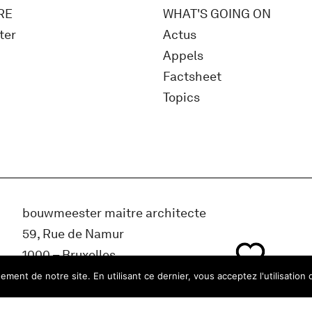
RE
WHAT'S GOING ON
ter
Actus
Appels
Factsheet
Topics
bouwmeester maitre architecte
59, Rue de Namur
1000 – Bruxelles
Belgique
ment de notre site. En utilisant ce dernier, vous acceptez l'utilisation 
info@bma.brussels