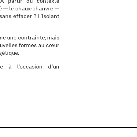
 À partir du contexte
rcé — le chaux-chanvre —
sans effacer ? L’isolant
me une contrainte, mais
ouvelles formes au cœur
gétique.
 à l’occasion d’un