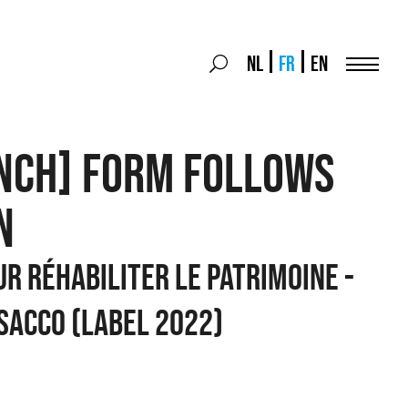
Search
NL
FR
EN
Search
for:
Menu
NCH] FORM FOLLOWS
N
ur réhabiliter le patrimoine -
sacco (Label 2022)