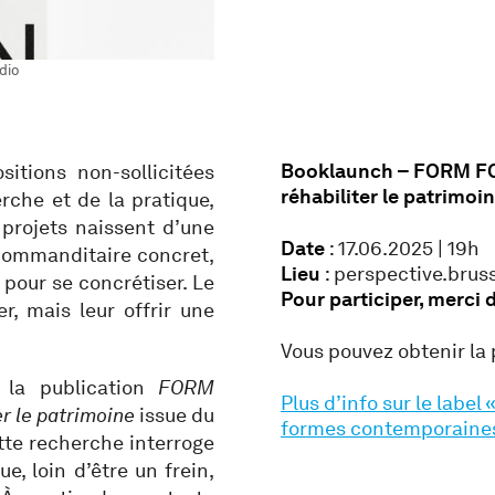
dio
Booklaunch – FORM FO
tions non-sollicitées
réhabiliter le patrimoi
rche et de la pratique,
projets naissent d’une
Date
: 17.06.2025 | 19h
commanditaire concret,
Lieu
: perspective.brus
 pour se concrétiser. Le
Pour participer, merci 
, mais leur offrir une
.
Vous pouvez obtenir la
 la publication
FORM
Plus d’info sur le label 
r le patrimoine
issue du
formes contemporaines 
tte recherche interroge
e, loin d’être un frein,