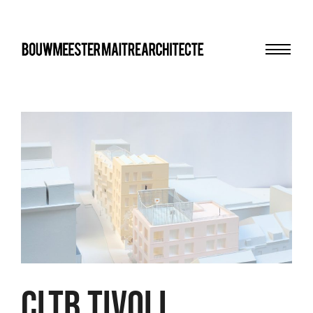
Menu
bma
CLTB TIVOLI