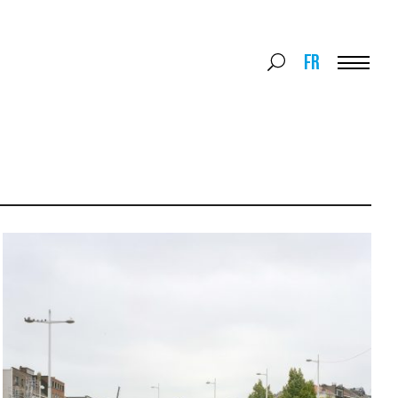
Search
FR
Search
for:
Menu