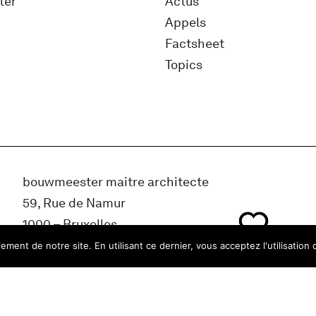
ter
Actus
Appels
Factsheet
Topics
bouwmeester maitre architecte
59, Rue de Namur
1000 – Bruxelles
Belgique
ment de notre site. En utilisant ce dernier, vous acceptez l'utilisation 
info@bma.brussels