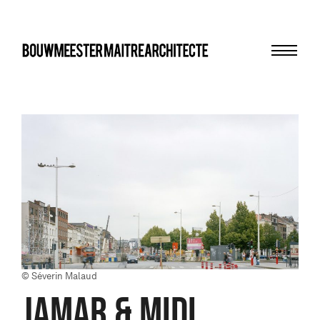
Menu
bma
© Séverin Malaud
JAMAR & MIDI