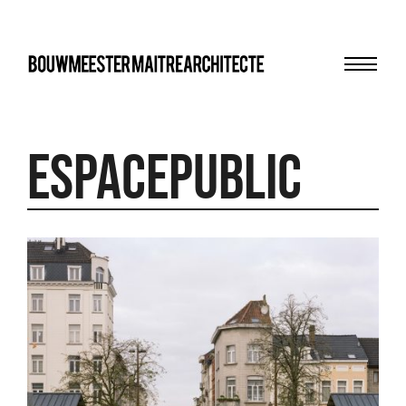
Menu
bma
espacepublic