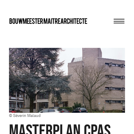
Menu
bma
© Séverin Malaud
MASTERPLAN CPAS