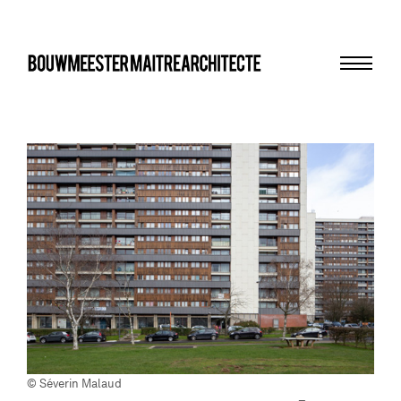
Menu
bma
© Séverin Malaud