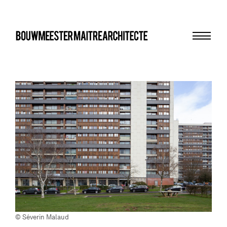
Menu
bma
© Séverin Malaud