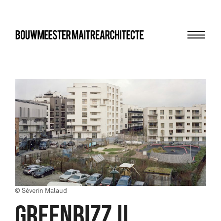
Menu
bma
© Séverin Malaud
GREENBIZZ II