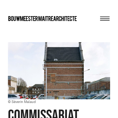
Menu
bma
© Séverin Malaud
COMMISSARIAT