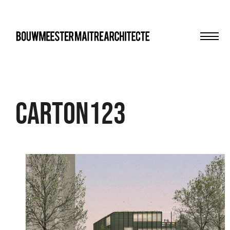
Men
bma
CARTON123