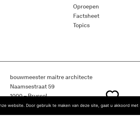
Oproepen
Factsheet
Topics
bouwmeester maitre architecte
Naamsestraat 59
1000 – Brussel
België
ze website. Door gebruik te maken van deze site, gaat u akkoord met 
info@bma.brussels