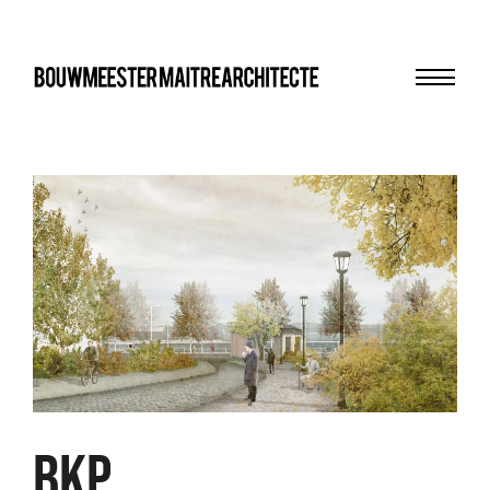
Menu
bma
BKP