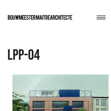
Men
bma
LPP-04