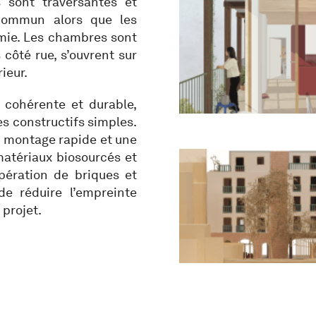
s sont traversantes et
commun alors que les
mie. Les chambres sont
 côté rue, s’ouvrent sur
ieur.
 cohérente et durable,
es constructifs simples.
n montage rapide et une
 matériaux biosourcés et
pération de briques et
de réduire l’empreinte
 projet.