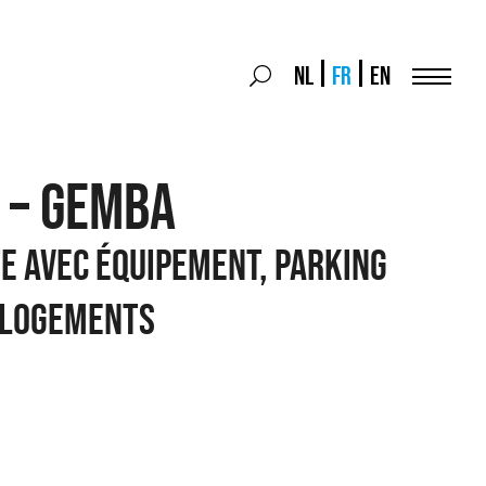
Search
NL
FR
EN
Search
for:
Menu
 – GEMBA
e avec équipement, parking
t logements