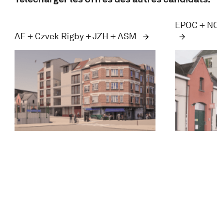
EPOC + NO
AE + Czvek Rigby + JZH + ASM