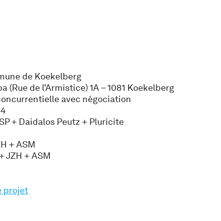
une de Koekelberg
 (Rue de l’Armistice) 1A – 1081 Koekelberg
oncurrentielle avec négociation
24
P + Daidalos Peutz + Pluricite
JZH + ASM
 + JZH + ASM
e projet