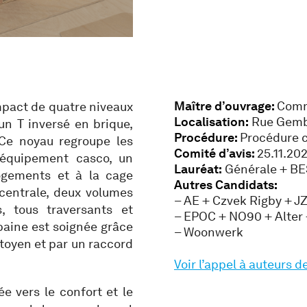
Maître d’ouvrage:
Comm
mpact de quatre niveaux
Localisation:
Rue Gemba
un T inversé en brique,
Procédure:
Procédure c
 Ce noyau regroupe les
Comité d’avis:
25.11.20
équipement casco, un
Lauréat:
Générale + BES
logements et à la cage
Autres Candidats:
 centrale, deux volumes
– AE + Czvek Rigby + 
, tous traversants et
– EPOC + NO90 + Alter
baine est soignée grâce
– Woonwerk
toyen et par un raccord
Voir l’appel à auteurs d
ée vers le confort et le