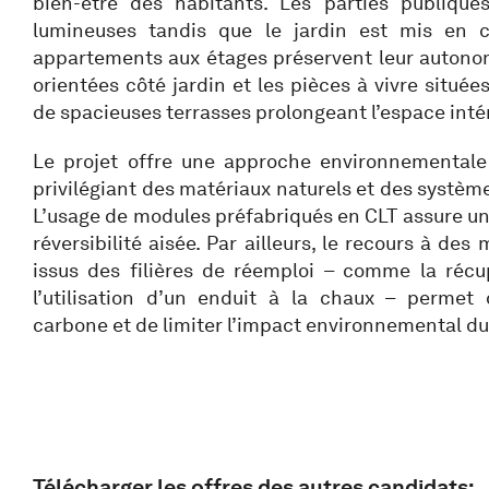
bien-être des habitants. Les parties publique
lumineuses tandis que le jardin est mis en 
appartements aux étages préservent leur autono
orientées côté jardin et les pièces à vivre situées
de spacieuses terrasses prolongeant l’espace intér
Le projet offre une approche environnementale
privilégiant des matériaux naturels et des systèm
L’usage de modules préfabriqués en CLT assure u
réversibilité aisée. Par ailleurs, le recours à des
issus des filières de réemploi – comme la récu
l’utilisation d’un enduit à la chaux – permet 
carbone et de limiter l’impact environnemental du
Télécharger les offres des autres candidats: