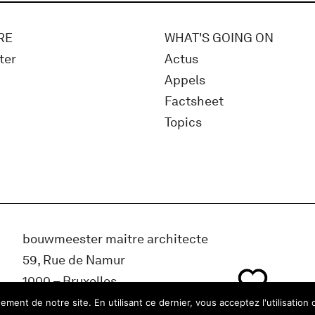
RE
WHAT'S GOING ON
ter
Actus
Appels
Factsheet
Topics
bouwmeester maitre architecte
59, Rue de Namur
1000 – Bruxelles
Belgique
ment de notre site. En utilisant ce dernier, vous acceptez l'utilisation 