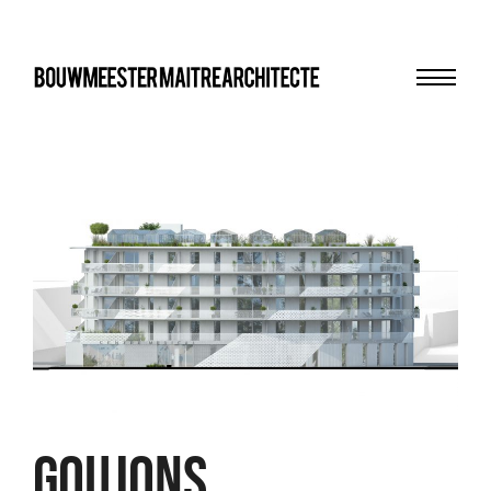
Menu
bma
GOUJONS