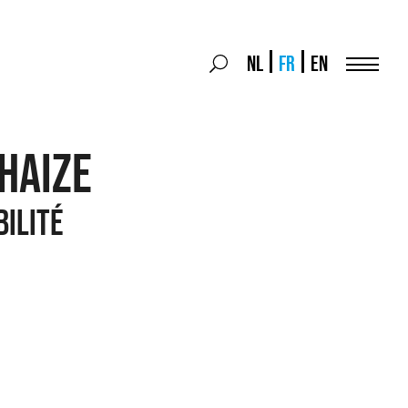
Search
NL
FR
EN
Search
for:
Menu
haize
BILITÉ