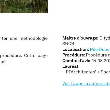
Maître d’ouvrage:
Cityd
enter une méthodologie
SNCB
Localisation
:
Rue Duboi
Procédure
: Procédure 
 procédure. Cette page
Comité d’avis
: 14.03.20
ipé.
Lauréat
:
– PTArchitecten’ + Sp
Voir l’appel à auteurs d