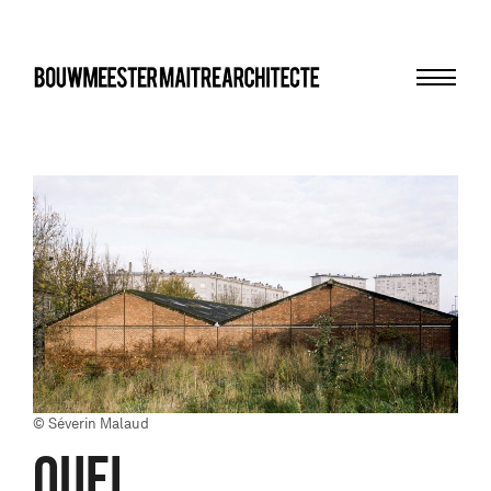
Menu
bma
© Séverin Malaud
QUEL