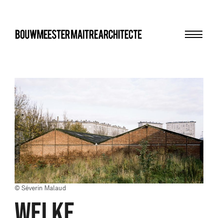
Menu
bma
© Séverin Malaud
WELKE