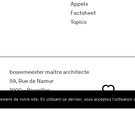
Appels
Factsheet
Topics
bouwmeester maitre architecte
59, Rue de Namur
1000 – Bruxelles
Belgique
ment de notre site. En utilisant ce dernier, vous acceptez l'utilisation 
info@bma.brussels