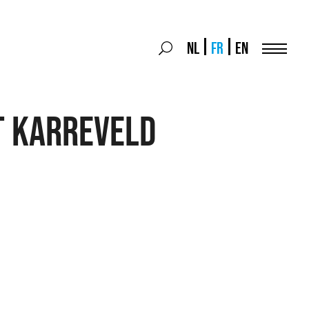
Search
NL
FR
EN
Search
for:
Menu
T KARREVELD