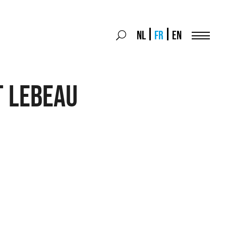
Search
NL
FR
EN
Search
for:
Menu
T Lebeau