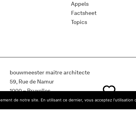
Appels
Factsheet
Topics
bouwmeester maitre architecte
59, Rue de Namur
1000 – Bruxelles
Belgique
ment de notre site. En utilisant ce dernier, vous acceptez l'utilisation 
info@bma.brussels