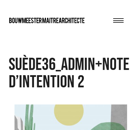
Men
bma
Suède36_admin+note
d’intention 2