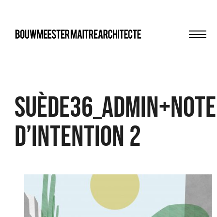
Men
bma
Suède36_admin+note
d’intention 2