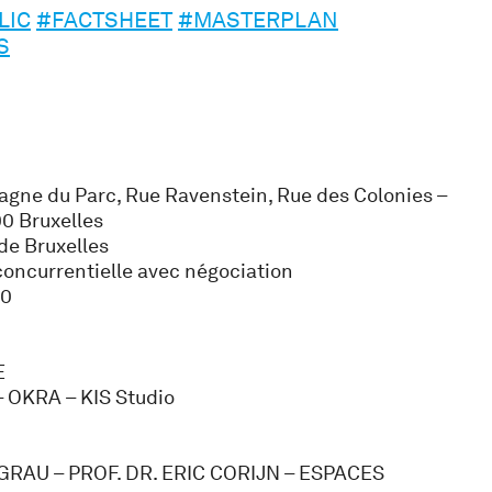
LIC
#FACTSHEET
#MASTERPLAN
S
gne du Parc, Rue Ravenstein, Rue des Colonies –
00 Bruxelles
 de Bruxelles
oncurrentielle avec négociation
20
E
– OKRA – KIS Studio
RAU – PROF. DR. ERIC CORIJN – ESPACES