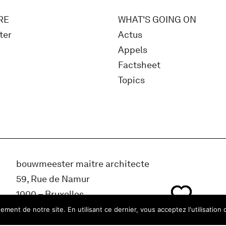
RE
WHAT'S GOING ON
ter
Actus
Appels
Factsheet
Topics
bouwmeester maitre architecte
59, Rue de Namur
1000 – Bruxelles
Belgique
ment de notre site. En utilisant ce dernier, vous acceptez l'utilisation 