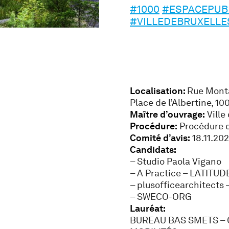
#1000
#ESPACEPUB
#VILLEDEBRUXELLE
Localisation:
Rue Monta
Place de l’Albertine, 10
Maître d’ouvrage:
Ville
Procédure:
Procédure c
Comité d’avis:
18.11.20
Candidats:
– Studio Paola Vigano
– A Practice – LATITUD
– plusofficearchitects 
– SWECO-ORG
Lauréat:
BUREAU BAS SMETS – G