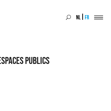
Search
NL
FR
Search
for:
Menu
Espaces publics