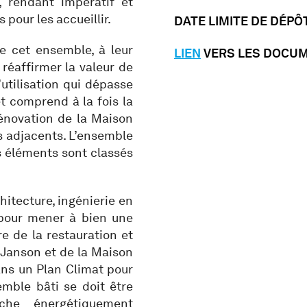
, rendant impératif et
pour les accueillir.
DATE LIMITE DE DÉPÔ
de cet ensemble, à leur
LIEN
VERS LES DOCU
éaffirmer la valeur de
utilisation qui dépasse
jet comprend à la fois la
rénovation de la Maison
es adjacents. L’ensemble
s éléments sont classés
hitecture, ingénierie en
) pour mener à bien une
e de la restauration et
 Janson et de la Maison
dans un Plan Climat pour
emble bâti se doit être
che énergétiquement