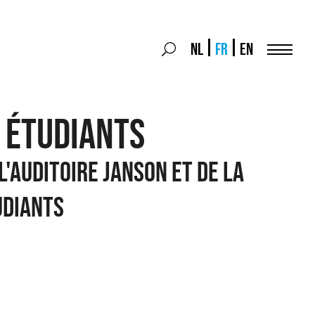
Search
NL
FR
EN
Search
for:
Menu
 ÉTUDIANTS
l'auditoire Janson et de la
udiants