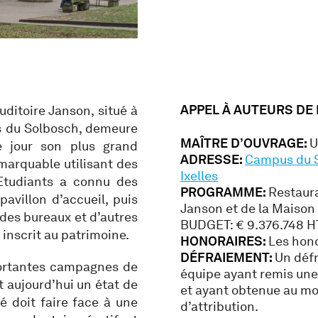
APPEL À AUTEURS DE
auditoire Janson, situé à
us du Solbosch, demeure
MAÎTRE D’OUVRAGE:
U
e jour son plus grand
ADRESSE:
Campus du S
emarquable utilisant des
Ixelles
Etudiants a connu des
PROGRAMME:
Restaura
avillon d’accueil, puis
Janson et de la Maison
 des bureaux et d’autres
BUDGET: € 9.376.748 
 inscrit au patrimoine.
HONORAIRES:
Les hono
DÉFRAIEMENT:
Un défr
portantes campagnes de
équipe ayant remis une
t aujourd’hui un état de
et ayant obtenue au mo
té doit faire face à une
d’attribution.