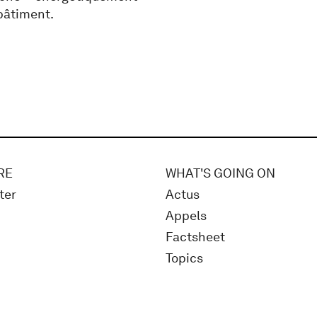
 bâtiment.
RE
WHAT'S GOING ON
ter
Actus
Appels
Factsheet
Topics