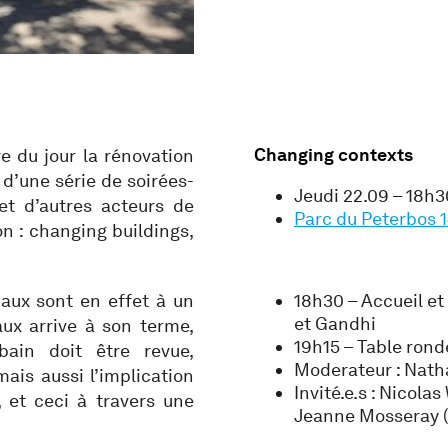
Changing contexts
e du jour la rénovation
 d’une série de soirées-
Jeudi 22.09 – 18h3
et d’autres acteurs de
Parc du Peterbos 
on : changing buildings,
aux sont en effet à un
18h30 – Accueil et
et Gandhi
aux arrive à son terme,
19h15 – Table rond
bain doit être revue,
Moderateur : Natha
mais aussi l’implication
Invité.e.s : Nicola
, et ceci à travers une
Jeanne Mosseray 