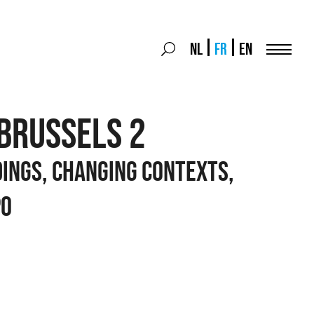
Search
NL
FR
EN
Search
for:
Menu
 BRUSSELS 2
dings, changing contexts,
po