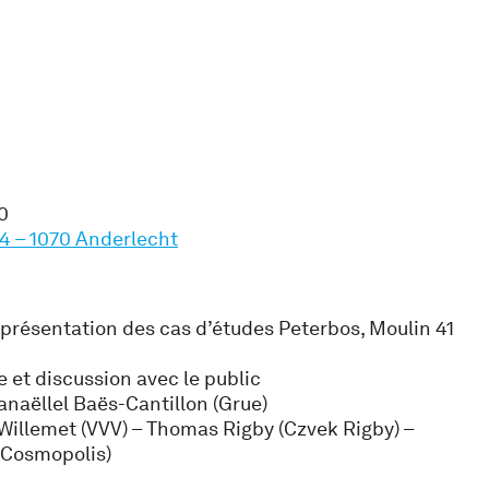
0
14 – 1070 Anderlecht
 présentation des cas d’études Peterbos, Moulin 41
e et discussion avec le public
naëllel Baës-Cantillon (Grue)
s Willemet (VVV) – Thomas Rigby (Czvek Rigby) –
(Cosmopolis)