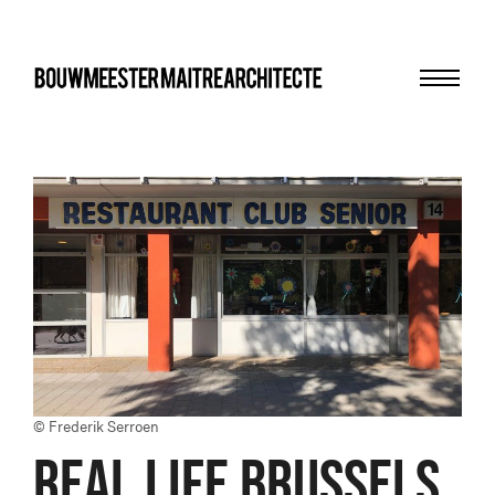
Menu
bma
© Frederik Serroen
REAL LIFE BRUSSELS