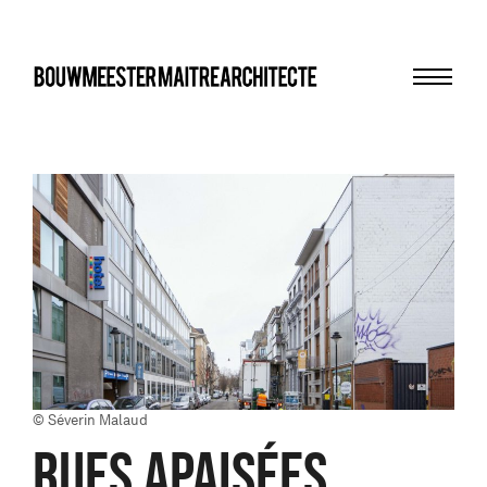
Menu
bma
© Séverin Malaud
Rues apaisées