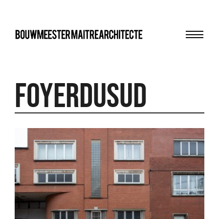
Menu
bma
FoyerduSud