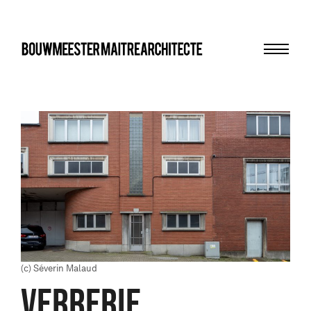
Menu
bma
(c) Séverin Malaud
VERRERIE