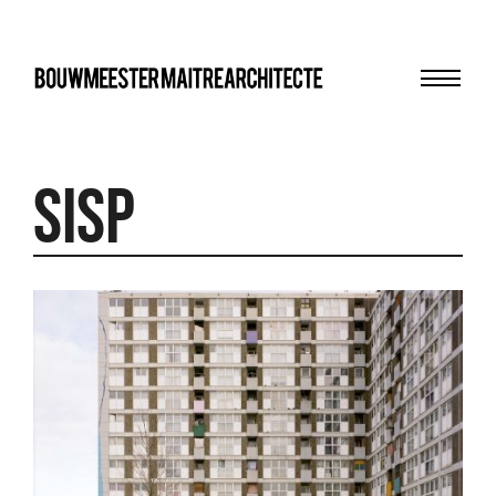
Menu
bma
SISP