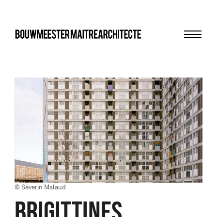
Menu
bma
© Séverin Malaud
BRIGITTINES