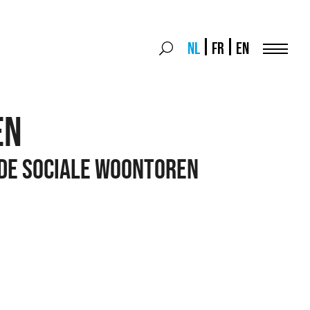
Search
NL
FR
EN
Search
for:
Menu
EN
 DE SOCIALE WOONTOREN