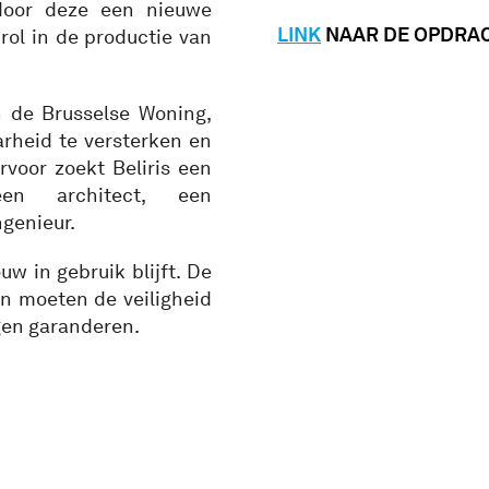
door deze een nieuwe
LINK
NAAR DE OPDRA
rol in de productie van
n de Brusselse Woning,
arheid te versterken en
voor zoekt Beliris een
een architect, een
ngenieur.
w in gebruik blijft. De
n moeten de veiligheid
gen garanderen.