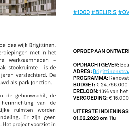
#1000
#BELIRIS
#O
de deelwijk Brigittinen.
OPROEP AA
N ONTWER
erdiepingen met in het
re werkzaamheden –
OPDRACHTGEVER:
Beli
ak, stookruimte – is de
ADRES:
Brigittinenstra
jaren verslechterd. De
PROGRAMMA:
Renovat
wd als park Jonction.
BUDGET:
€ 24.766.000 
ERELOON:
13% van het
an de gebouwschil, de
VERGOEDING:
€ 15.000
herinrichting van de
lijke ruimten worden
UITERSTE INDIENING
deling. Er zijn geen
01.02.2023 om 11u
 Het project voorziet in