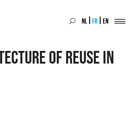
Search
NL
FR
EN
Search
for:
Menu
TECTURE OF REUSE IN