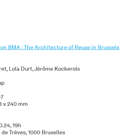
ion BMA : The Architecture of Reuse in Brussels
rret, Lola Durt, Jérôme Kockerols
up
-7
68 x 240 mm
0.24, 19h
e de Trèves, 1000 Bruxelles