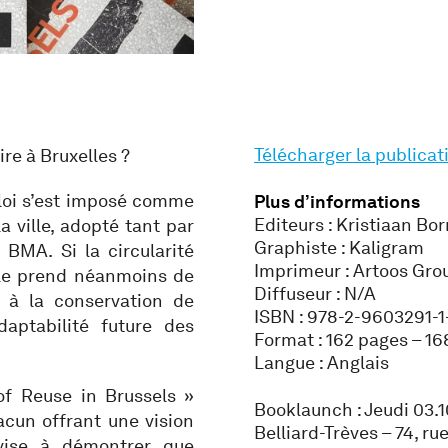
Télécharger la publicat
ire à Bruxelles ?
loi s’est imposé comme
Plus d’informations
Editeurs : Kristiaan Bo
a ville, adopté tant par
Graphiste : Kaligram
 BMA. Si la circularité
Imprimeur : Artoos Gro
lle prend néanmoins de
Diffuseur : N/A
 à la conservation de
ISBN : 978-2-9603291-1
aptabilité future des
Format : 162 pages – 1
Langue : Anglais
of Reuse in Brussels »
Booklaunch : Jeudi 03.1
acun offrant une vision
Belliard-Trèves – 74, ru
n vise à démontrer que