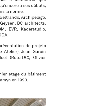
 qu’encore à ses débuts,
ans la norme.
Beltrando, Archipelago,
 Geysen, BC architects,
BM, EVR, Kaderstudio,
XDGA.
résentation de projets
 Atelier), Jean Garcin
el (RotorDC), Olivier
rnier étage du bâtiment
 Samyn en 1993.