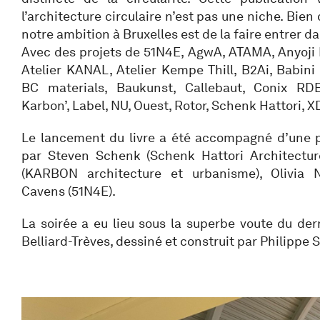
l’architecture circulaire n’est pas une niche. Bien
notre ambition à Bruxelles est de la faire entrer d
Avec des projets de 51N4E, AgwA, ATAMA, Anyoji 
Atelier KANAL, Atelier Kempe Thill, B2Ai, Babini
BC materials, Baukunst, Callebaut, Conix RD
Karbon’, Label, NU, Ouest, Rotor, Schenk Hattori, 
Le lancement du livre a été accompagné d’une p
par Steven Schenk (Schenk Hattori Architecture
(KARBON architecture et urbanisme), Olivia No
Cavens (51N4E).
La soirée a eu lieu sous la superbe voute du de
Belliard-Trèves, dessiné et construit par Philippe