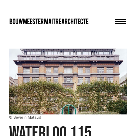
Menu
bma
© Séverin Malaud
WATERLOO 115