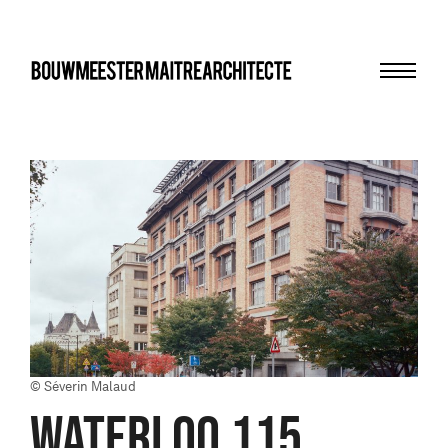
Menu
bma
© Séverin Malaud
WATERLOO 115