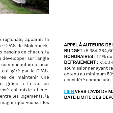
 régionale, apparaît la
APPEL À AUTEURS DE
 le CPAS de Molenbeek.
BUDGET :
5.384.284,60
ux besoins de chacun, la
HONORAIRES :
12 % du 
e développer sur l’angle
DÉFRAIEMENT :
7.500 e
 communautaires pour
soumissionner ayant re
tout géré par le CPAS.
obtenu au minimum 50% 
ires de maintenir une
considéré comme une a
ent grâce à la vie en
posé est mixte et met
LIEN
VERS L’AVIS DE 
e entre les logements, la
DATE LIMITE DES DÉPÔT
e magnifique vue sur les