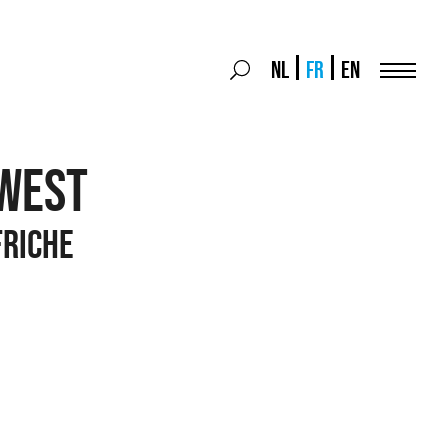
Search
NL
FR
EN
Search
for:
Menu
WEST
FRICHE