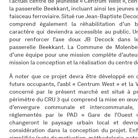
l’actuel centre de jeunesse « Centrum West », cen
la passerelle Beekkant, incluant ainsi les jeunes s
faisceau ferroviaire. Situé rue Jean-Baptiste Dec
comprend également la réhabilitation d’un b
caractère qui deviendra accessible au public. 
pour renforcer l’axe doux JB Decock dans l
passerelle Beekkant. La Commune de Molenbee
d’une équipe pour une mission complète d’auteur
mission la conception et la réalisation du centre d
À noter que ce projet devra être développé en 
futurs occupants, l’asbl « Centrum West » et la V
concerné par le présent marché est situé à p
périmètre du CRU 3 qui comprend la mise en œuv
d’envergure communale et intercommunale, 
réglementés par le PAD « Gare de l’Ouest
changeront le paysage urbain local et devro
considération dans la conception du projet. Enfin
simplifiée (note de motivation, méthodologie, note 