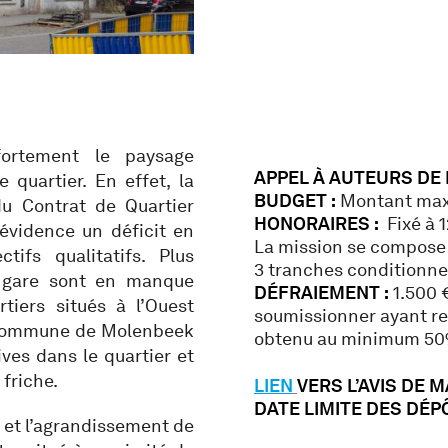
ortement le paysage
APPEL À AUTEURS DE
quartier. En effet, la
BUDGET :
Montant maxi
u Contrat de Quartier
HONORAIRES :
Fixé à 1
évidence un déficit en
La mission se compose 
ifs qualitatifs. Plus
3 tranches conditionne
la gare sont en manque
DÉFRAIEMENT :
1.500 
tiers situés à l’Ouest
soumissionner ayant re
a Commune de Molenbeek
obtenu au minimum 50%
ives dans le quartier et
friche.
LIEN
VERS L’AVIS DE 
DATE LIMITE DES DÉPÔ
n et l’agrandissement de