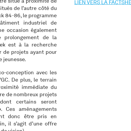
tre situé à proximité de
LIEN VERS LA FACTSH
itués de l’autre côté du
ock 84-86, le programme
âtiment industriel de
Une occasion également
e prolongement de la
k est à la recherche
 de projets ayant pour
e jeunesse.
co-conception avec les
GC. De plus, le terrain
roximité immédiate du
re de nombreux projets
dont certains seront
 ». Ces aménagements
nt donc être pris en
, il s’agit d’une offre
de vision).