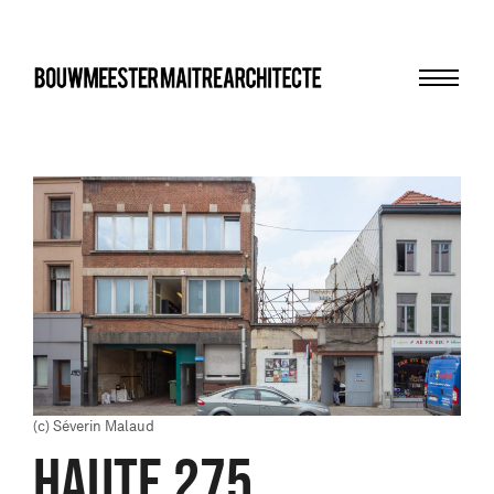
Menu
bma
(c) Séverin Malaud
HAUTE 275