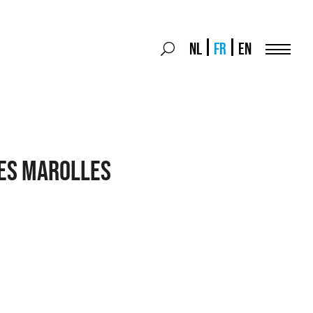
Search
NL
FR
EN
Search
for:
Menu
DES MAROLLES