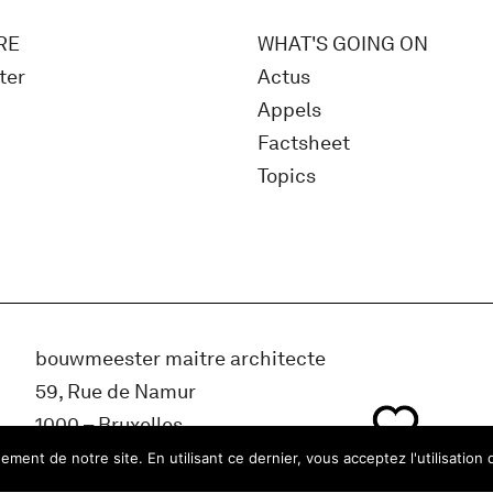
RE
WHAT'S GOING ON
ter
Actus
Appels
Factsheet
Topics
bouwmeester maitre architecte
59, Rue de Namur
1000 – Bruxelles
Belgique
ment de notre site. En utilisant ce dernier, vous acceptez l'utilisation 