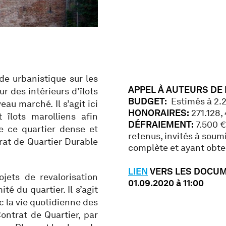
de urbanistique sur les
APPEL À AUTEURS DE
ur des intérieurs d’îlots
BUDGET:
Estimés à 2.2
eau marché. Il s’agit ici
HONORAIRES:
271.128,
 îlots marolliens afin
DÉFRAIEMENT:
7.500 €
e ce quartier dense et
retenus, invités à soum
trat de Quartier Durable
complète et ayant obt
LIEN
VERS LES DOCU
ets de revalorisation
01.09.2020 à 11:00
té du quartier. Il s’agit
c la vie quotidienne des
ontrat de Quartier, par