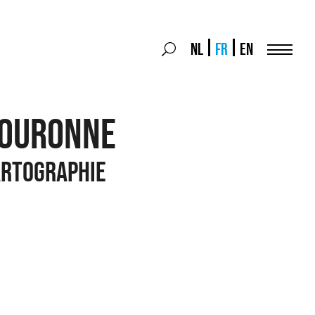
Search
NL
FR
EN
Search
for:
Menu
COURONNE
artographie