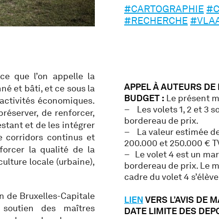
#CARTOGRAPHIE
#C
#RECHERCHE
#VLA
ce que l’on appelle la
APPEL À AUTEURS DE
 et bâti, et ce sous la
BUDGET :
Le présent ma
activités économiques.
– Les volets 1, 2 et 3 s
préserver, de renforcer,
bordereau de prix.
stant et de les intégrer
– La valeur estimée des 
e corridors continus et
200.000 et 250.000 € T
forcer la qualité de la
– Le volet 4 est un ma
iculture locale (urbaine),
bordereau de prix. Le
cadre du volet 4 s’élèv
on de Bruxelles-Capitale
LIEN
VERS L’AVIS DE 
 soutien des maîtres
DATE LIMITE DES DEPOT