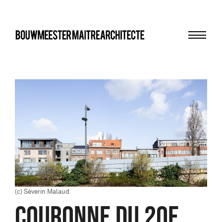
Menu
bma
(c) Séverin Malaud
COURONNE DU 20E