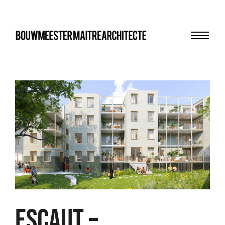
Menu
bma
Escaut –