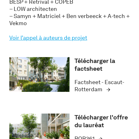
BESP + Retrival + COPEB
– LOW architecten
– Samyn + Matriciel + Ben verbeeck + A-tech +
Vekmo
Voir l’appel à auteurs de projet
Télécharger la
factsheet
Factsheet - Escaut-
Rotterdam
Télécharger l'offre
du lauréat
BOB361