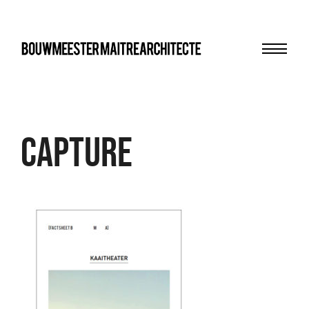
Menu
bma
Capture