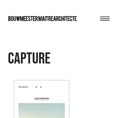
Menu
bma
Capture